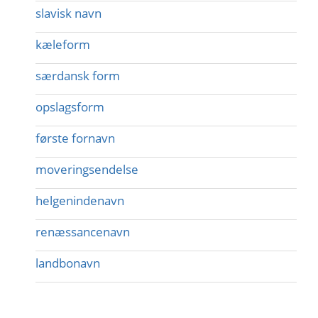
slavisk navn
kæleform
særdansk form
opslagsform
første fornavn
moveringsendelse
helgenindenavn
renæssancenavn
landbonavn