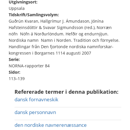
Utgivningsort:
Uppsala
Tidskrift/Samlingsvolym:
Guðrún Kvaran, Hallgrímur J. Ámundason, Jónína
Hafsteinsdóttir & Svavar Sigmundsson (red.), Norræn
nöfn  Nöfn á Norðurlöndum. Hefðir og endurnýjun.
Nordiska namn  Namn i Norden. Tradition och förnyelse.
Handlingar från Den fjortonde nordiska namnforskar­
kongressen i Borgarnes 1114 augusti 2007
Serie:
NORNA-rapporter 84
Sidor:
113–139
Refererade termer i denna publikation:
dansk fornavneskik
dansk personnavn
den nordiske navnerenæssance