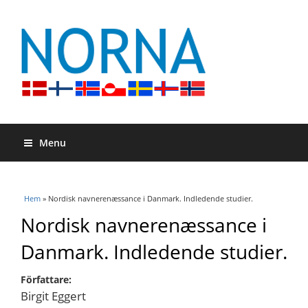
Menu
Du är här
Hem
» Nordisk navnerenæssance i Danmark. Indledende studier.
Nordisk navnerenæssance i
Danmark. Indledende studier.
Författare:
Birgit Eggert