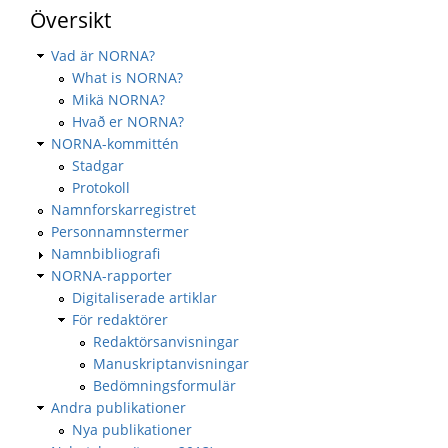
Översikt
Vad är NORNA?
What is NORNA?
Mikä NORNA?
Hvað er NORNA?
NORNA-kommittén
Stadgar
Protokoll
Namnforskarregistret
Personnamnstermer
Namnbibliografi
NORNA-rapporter
Digitaliserade artiklar
För redaktörer
Redaktörsanvisningar
Manuskriptanvisningar
Bedömningsformulär
Andra publikationer
Nya publikationer