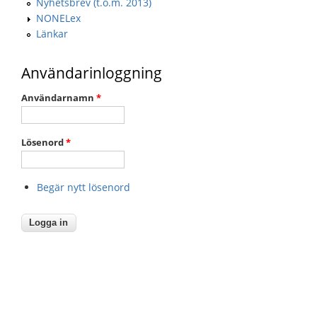
Nyhetsbrev (t.o.m. 2013)
NONELex
Länkar
Användarinloggning
Användarnamn
*
Lösenord
*
Begär nytt lösenord