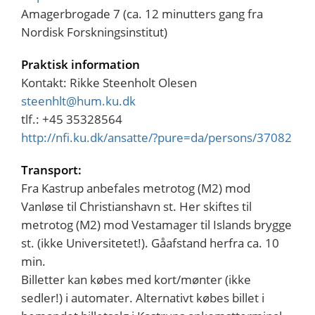
Amagerbrogade 7 (ca. 12 minutters gang fra
Nordisk Forskningsinstitut)
Praktisk information
Kontakt: Rikke Steenholt Olesen
steenhlt@hum.ku.dk
tlf.: +45 35328564
http://nfi.ku.dk/ansatte/?pure=da/persons/37082
Transport:
Fra Kastrup anbefales metrotog (M2) mod
Vanløse til Christianshavn st. Her skiftes til
metrotog (M2) mod Vestamager til Islands brygge
st. (ikke Universitetet!). Gåafstand herfra ca. 10
min.
Billetter kan købes med kort/mønter (ikke
sedler!) i automater. Alternativt købes billet i