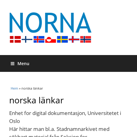
Menu
Du är här
Hem
» norska länkar
norska länkar
Enhet for digital dokumentasjon, Universitetet i
Oslo
Här hittar man bl.a. Stadnamnarkivet med
sökbart material från Seksjon for