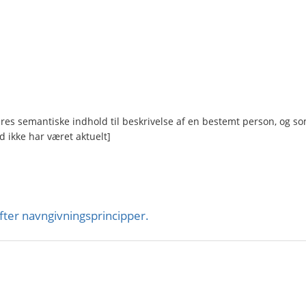
eres semantiske indhold til beskrivelse af en bestemt person, og s
d ikke har været aktuelt]
 efter navn­givningsprincipper.