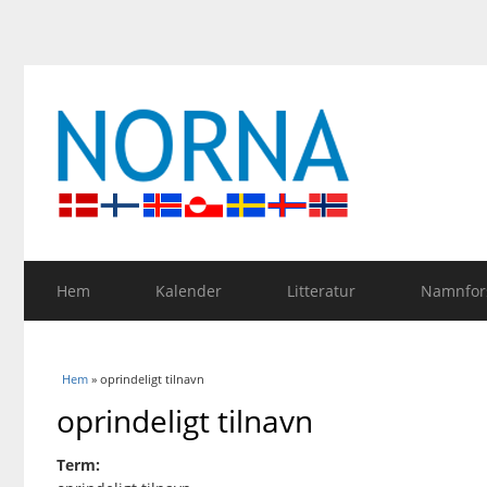
Hem
Kalender
Litteratur
Namnfors
Du är här
Hem
» oprindeligt tilnavn
oprindeligt tilnavn
Term: