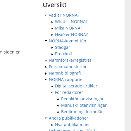
Översikt
Vad är NORNA?
What is NORNA?
Mikä NORNA?
Hvað er NORNA?
NORNA-kommittén
Stadgar
om siden er
Protokoll
Namnforskarregistret
Personnamnstermer
Namnbibliografi
NORNA-rapporter
Digitaliserade artiklar
För redaktörer
Redaktörsanvisningar
Manuskriptanvisningar
Bedömningsformulär
Andra publikationer
Nya publikationer
Nyhetsbrev (t.o.m. 2013)