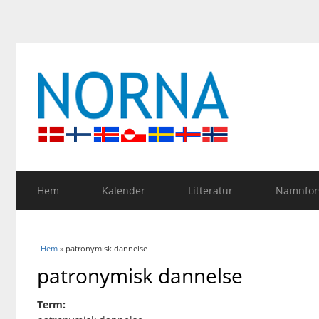
Hem
Kalender
Litteratur
Namnfors
Du är här
Hem
» patronymisk dannelse
patronymisk dannelse
Term: