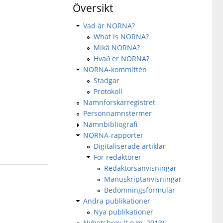
Översikt
Vad är NORNA?
What is NORNA?
Mikä NORNA?
Hvað er NORNA?
NORNA-kommittén
Stadgar
Protokoll
Namnforskarregistret
Personnamnstermer
Namnbibliografi
NORNA-rapporter
Digitaliserade artiklar
För redaktörer
Redaktörsanvisningar
Manuskriptanvisningar
Bedömningsformulär
Andra publikationer
Nya publikationer
Nyhetsbrev (t.o.m. 2013)