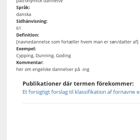
patronymisk dannelse
Språk:
danska
Sidhänvisning:
61
Definition:
[navnedannelse som fortæller hvem man er søn/datter af]
Exempel:
Cypping, Dunning, Goding
Kommentar:
her om engelske dannelser på -ing
Publikationer där termen förekommer:
Et forsigtigt forslag til klassifikation af fornavne