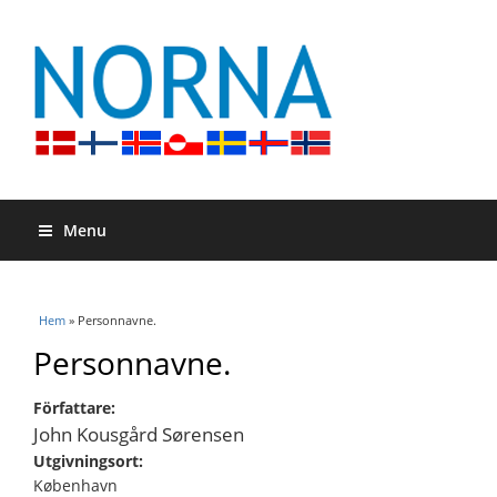
Menu
Du är här
Hem
» Personnavne.
Personnavne.
Författare:
John Kousgård Sørensen
Utgivningsort:
København