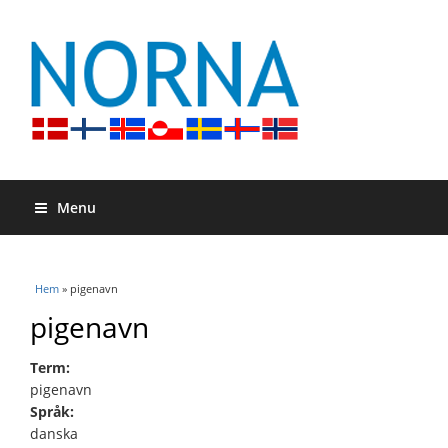
Menu
Du är här
Hem
» pigenavn
pigenavn
Term:
pigenavn
Språk:
danska