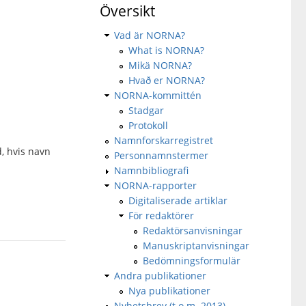
Översikt
Vad är NORNA?
What is NORNA?
Mikä NORNA?
Hvað er NORNA?
NORNA-kommittén
Stadgar
Protokoll
Namnforskarregistret
, hvis navn
Personnamnstermer
Namnbibliografi
NORNA-rapporter
Digitaliserade artiklar
För redaktörer
Redaktörsanvisningar
Manuskriptanvisningar
Bedömningsformulär
Andra publikationer
Nya publikationer
Nyhetsbrev (t.o.m. 2013)