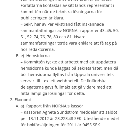
Författarna kontaktas av sitt lands representant i
kommittén när de tekniska lösningarna för
publiceringen är klara.
– Sekr. har av Per Vikstrand fått inskannade
sammanfattningar av NORNA-­‐rapporter 43, 45, 50,
51, 52, 74, 76, 78, 80 och 81. Nyare
sammanfattningar torde vara enklare att få tag på
hos redaktörerna.
e) Hemsidorna
– Kommittén tyckte att arbetet med att uppdatera
hemsidorna kunde läggas på sekretariatet, men då
bör hemsidorna flyttas från Uppsala universitets
servrar till t.ex. ett webbhotell. De finländska
delegaterna gavs fullmakt att gå vidare med att
hitta lämpliga lösningar för detta.
Ekonomi
a) Rapport från NORNA:s kassör
– Kassören Agneta Sundström meddelar att saldot
per 13.11.2012 är 23.223,48 SEK. Utestående medel
för bokförsäljningen för 2011 är 9455 SEK.