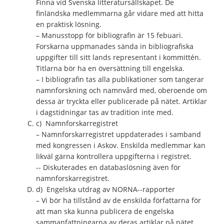
Finna vid Svenska litteratursällskapet. De
finländska medlemmarna går vidare med att hitta
en praktisk lösning.
– Manusstopp för bibliografin är 15 febuari.
Forskarna uppmanades sända in bibliografiska
uppgifter till sitt lands representant i kommittén.
Titlarna bör ha en översättning till engelska.
– I bibliografin tas alla publikationer som tangerar
namnforskning och namnvård med, oberoende om
dessa är tryckta eller publicerade på nätet. Artiklar
i dagstidningar tas av tradition inte med.
c) Namnforskarregistret
– Namnforskarregistret uppdaterades i samband
med kongressen i Askov. Enskilda medlemmar kan
likväl gärna kontrollera uppgifterna i registret.
-­‐ Diskuterades en databaslösning även för
namnforskarregistret.
d) Engelska utdrag av NORNA-­‐rapporter
– Vi bör ha tillstånd av de enskilda författarna för
att man ska kunna publicera de engelska
sammanfattningarna av deras artiklar på nätet.