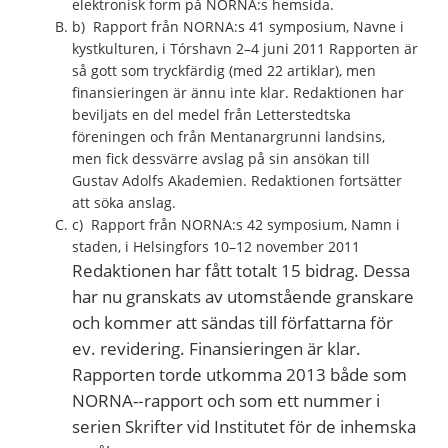
elektronisk form på NORNA:s hemsida.
b) Rapport från NORNA:s 41 symposium, Navne i
kystkulturen, i Tórshavn 2–4 juni 2011 Rapporten är
så gott som tryckfärdig (med 22 artiklar), men
finansieringen är ännu inte klar. Redaktionen har
beviljats en del medel från Letterstedtska
föreningen och från Mentanargrunni landsins,
men fick dessvärre avslag på sin ansökan till
Gustav Adolfs Akademien. Redaktionen fortsätter
att söka anslag.
c) Rapport från NORNA:s 42 symposium, Namn i
staden, i Helsingfors 10–12 november 2011
Redaktionen har fått totalt 15 bidrag. Dessa
har nu granskats av utomstående granskare
och kommer att sändas till författarna för
ev. revidering. Finansieringen är klar.
Rapporten torde utkomma 2013 både som
NORNA-­‐rapport och som ett nummer i
serien Skrifter vid Institutet för de inhemska