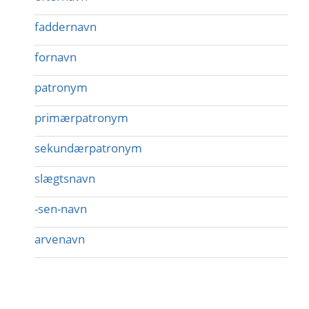
faddernavn
fornavn
patronym
primærpatronym
sekundærpatronym
slægtsnavn
-sen-navn
arvenavn