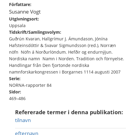
Författare:
Susanne Vogt
Utgivningsort:
Uppsala
Tidskrift/Samlingsvolym:
Guðrún Kvaran, Hallgrímur J. Ámundason, Jónína
Hafsteinsdóttir & Svavar Sigmundsson (red.), Norræn
nöfn  Nöfn á Norðurlöndum. Hefðir og endurnýjun.
Nordiska namn  Namn i Norden. Tradition och förnyelse.
Handlingar från Den fjortonde nordiska
namnforskarkongressen i Borgarnes 1114 augusti 2007
Serie:
NORNA-rapporter 84
Sidor:
469–486
Refererade termer i denna publikation:
tilnavn
efternavn