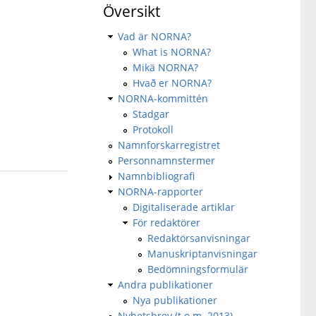
Översikt
Vad är NORNA?
What is NORNA?
Mikä NORNA?
Hvað er NORNA?
NORNA-kommittén
Stadgar
Protokoll
Namnforskarregistret
Personnamnstermer
Namnbibliografi
NORNA-rapporter
Digitaliserade artiklar
För redaktörer
Redaktörsanvisningar
Manuskriptanvisningar
Bedömningsformulär
Andra publikationer
Nya publikationer
Nyhetsbrev (t.o.m. 2013)