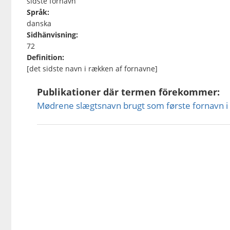
sidste fornavn
Språk:
danska
Sidhänvisning:
72
Definition:
[det sidste navn i rækken af fornavne]
Publikationer där termen förekommer:
Mødrene slægtsnavn brugt som første fornavn i 