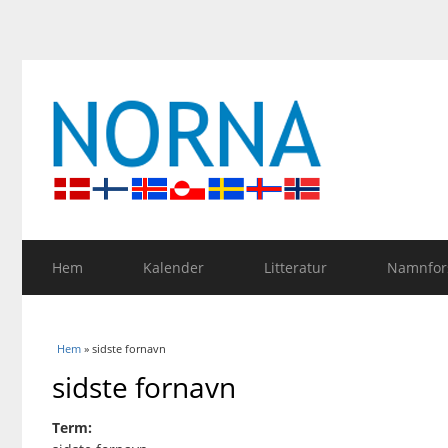
Hem
Kalender
Litteratur
Namnfors
Du är här
Hem
» sidste fornavn
sidste fornavn
Term: