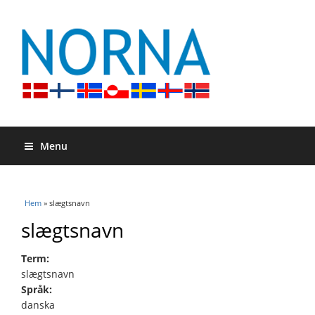
Menu
Du är här
Hem
» slægtsnavn
slægtsnavn
Term:
slægtsnavn
Språk:
danska