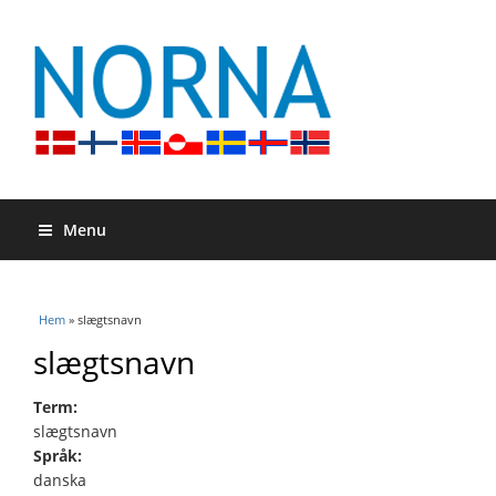
Menu
Du är här
Hem
» slægtsnavn
slægtsnavn
Term:
slægtsnavn
Språk:
danska