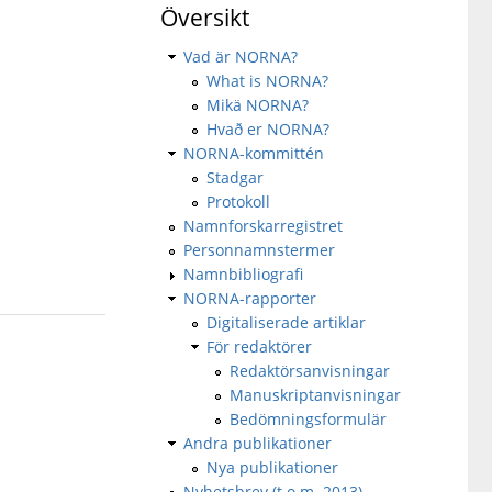
Översikt
Vad är NORNA?
What is NORNA?
Mikä NORNA?
Hvað er NORNA?
NORNA-kommittén
Stadgar
Protokoll
Namnforskarregistret
Personnamnstermer
Namnbibliografi
NORNA-rapporter
Digitaliserade artiklar
För redaktörer
Redaktörsanvisningar
Manuskriptanvisningar
Bedömningsformulär
Andra publikationer
Nya publikationer
Nyhetsbrev (t.o.m. 2013)