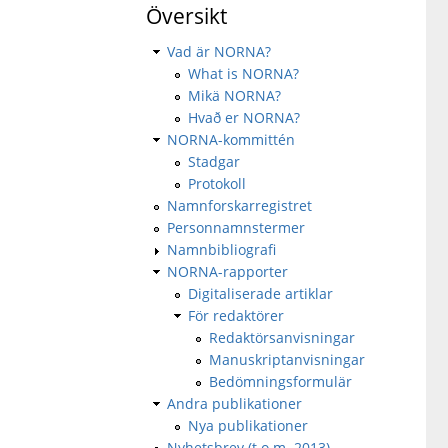
Översikt
Vad är NORNA?
What is NORNA?
Mikä NORNA?
Hvað er NORNA?
NORNA-kommittén
Stadgar
Protokoll
Namnforskarregistret
Personnamnstermer
Namnbibliografi
NORNA-rapporter
Digitaliserade artiklar
För redaktörer
Redaktörsanvisningar
Manuskriptanvisningar
Bedömningsformulär
Andra publikationer
Nya publikationer
Nyhetsbrev (t.o.m. 2013)