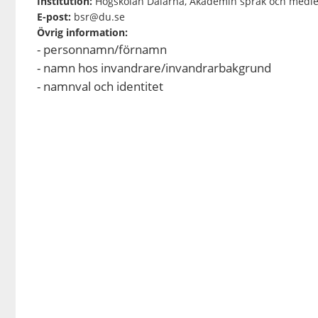
Institution:
Högskolan Dalarna, Akademin språk och medie
E-post:
bsr@du.se
Övrig information:
- personnamn/förnamn
- namn hos invandrare/invandrarbakgrund
- namnval och identitet