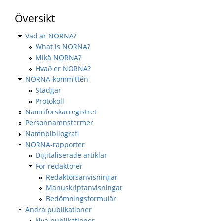
Översikt
Vad är NORNA?
What is NORNA?
Mikä NORNA?
Hvað er NORNA?
NORNA-kommittén
Stadgar
Protokoll
Namnforskarregistret
Personnamnstermer
Namnbibliografi
NORNA-rapporter
Digitaliserade artiklar
För redaktörer
Redaktörsanvisningar
Manuskriptanvisningar
Bedömningsformulär
Andra publikationer
Nya publikationer