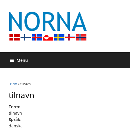
Menu
Du är här
Hem
» tilnavn
tilnavn
Term:
tilnavn
Språk:
danska