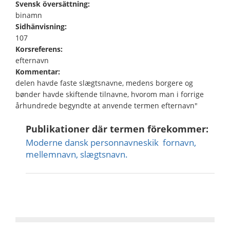
Svensk översättning:
binamn
Sidhänvisning:
107
Korsreferens:
efternavn
Kommentar:
delen havde faste slægtsnavne, medens borgere og
bønder havde skiftende tilnavne, hvorom man i forrige
århundrede begyndte at anvende termen efternavn"
Publikationer där termen förekommer:
Moderne dansk personnavneskik  fornavn,
mellemnavn, slægtsnavn.