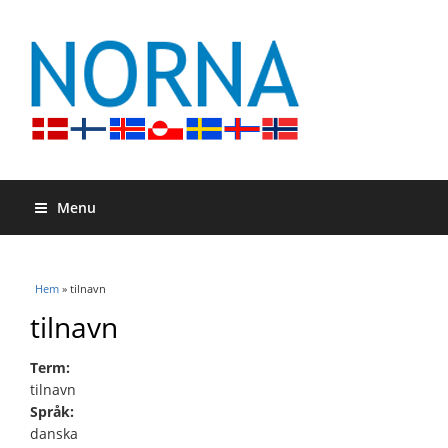
Menu
Du är här
Hem
» tilnavn
tilnavn
Term:
tilnavn
Språk:
danska