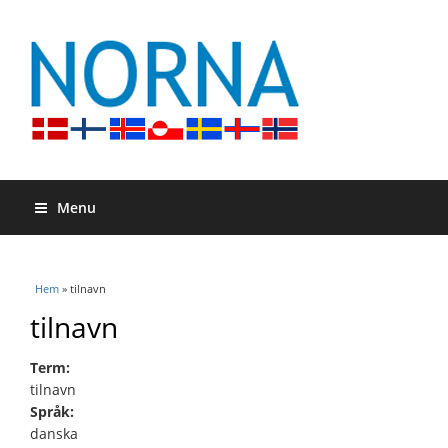
Menu
Du är här
Hem
» tilnavn
tilnavn
Term:
tilnavn
Språk:
danska