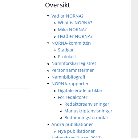
Översikt
Vad är NORNA?
What is NORNA?
Mikä NORNA?
Hvað er NORNA?
NORNA-kommittén
Stadgar
Protokoll
Namnforskarregistret
Personnamnstermer
Namnbibliografi
NORNA-rapporter
Digitaliserade artiklar
För redaktörer
Redaktörsanvisningar
Manuskriptanvisningar
Bedömningsformulär
Andra publikationer
Nya publikationer
Nyhetsbrev (t.o.m. 2013)