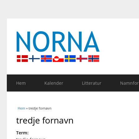
Hem
Kalender
Litteratur
Namnfors
Du är här
Hem
» tredje fornavn
tredje fornavn
Term: