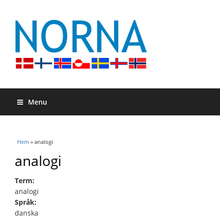
Menu
Du är här
Hem
» analogi
analogi
Term:
analogi
Språk:
danska