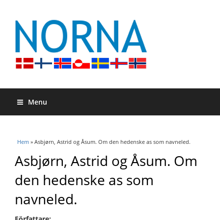
Menu
Du är här
Hem
» Asbjørn, Astrid og Åsum. Om den hedenske as som navneled.
Asbjørn, Astrid og Åsum. Om
den hedenske as som
navneled.
Författare: