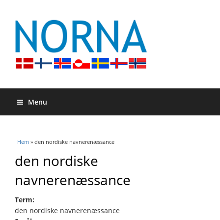
Menu
Du är här
Hem
» den nordiske navnerenæssance
den nordiske
navnerenæssance
Term:
den nordiske navnerenæssance