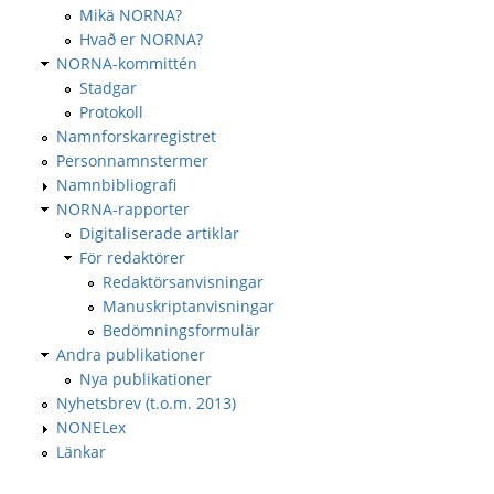
Mikä NORNA?
Hvað er NORNA?
NORNA-kommittén
Stadgar
Protokoll
Namnforskarregistret
Personnamnstermer
Namnbibliografi
NORNA-rapporter
Digitaliserade artiklar
För redaktörer
Redaktörsanvisningar
Manuskriptanvisningar
Bedömningsformulär
Andra publikationer
Nya publikationer
Nyhetsbrev (t.o.m. 2013)
NONELex
Länkar