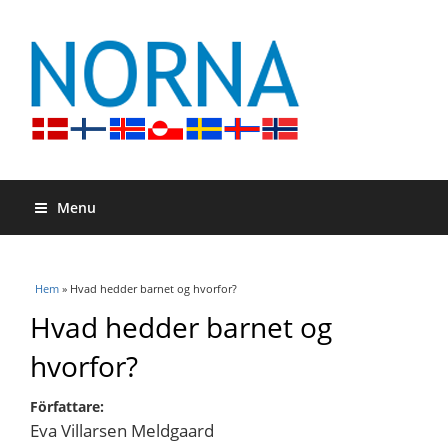
Menu
Du är här
Hem
» Hvad hedder barnet og hvorfor?
Hvad hedder barnet og
hvorfor?
Författare:
Eva Villarsen Meldgaard