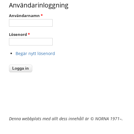
Användarinloggning
Användarnamn
*
Lösenord
*
Begär nytt lösenord
Denna webbplats med allt dess innehåll är © NORNA 1971–.