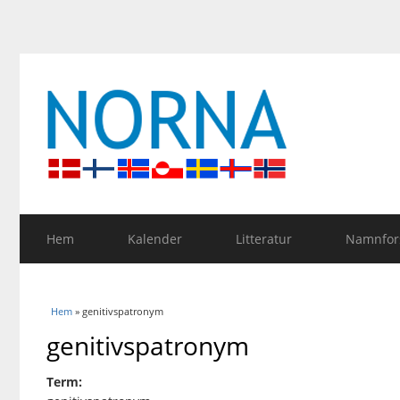
Hem
Kalender
Litteratur
Namnfors
Du är här
Hem
» genitivspatronym
genitivspatronym
Term: