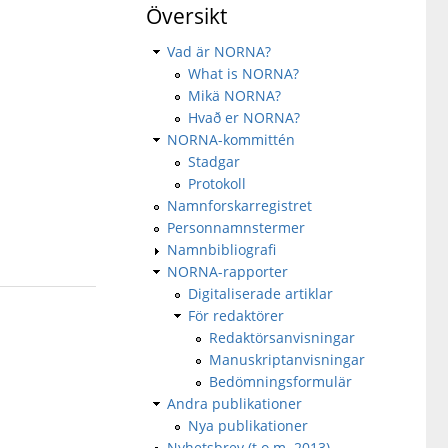
Översikt
Vad är NORNA?
What is NORNA?
Mikä NORNA?
Hvað er NORNA?
NORNA-kommittén
Stadgar
Protokoll
Namnforskarregistret
Personnamnstermer
Namnbibliografi
NORNA-rapporter
Digitaliserade artiklar
För redaktörer
Redaktörsanvisningar
Manuskriptanvisningar
Bedömningsformulär
Andra publikationer
Nya publikationer
Nyhetsbrev (t.o.m. 2013)