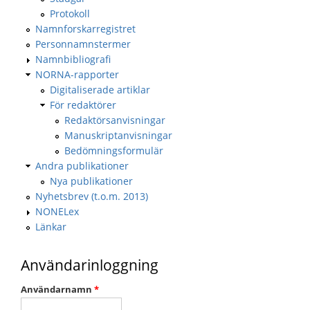
Protokoll
Namnforskarregistret
Personnamnstermer
Namnbibliografi
NORNA-rapporter
Digitaliserade artiklar
För redaktörer
Redaktörsanvisningar
Manuskriptanvisningar
Bedömningsformulär
Andra publikationer
Nya publikationer
Nyhetsbrev (t.o.m. 2013)
NONELex
Länkar
Användarinloggning
Användarnamn
*