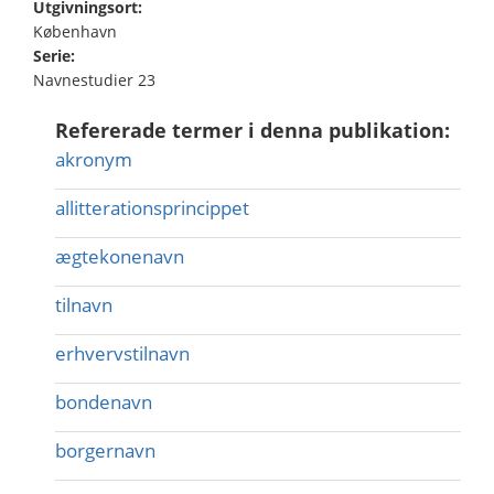
Utgivningsort:
København
Serie:
Navne­studier 23
Refererade termer i denna publikation:
akronym
allitterationsprincippet
ægtekonenavn
tilnavn
erhvervstilnavn
bondenavn
borgernavn