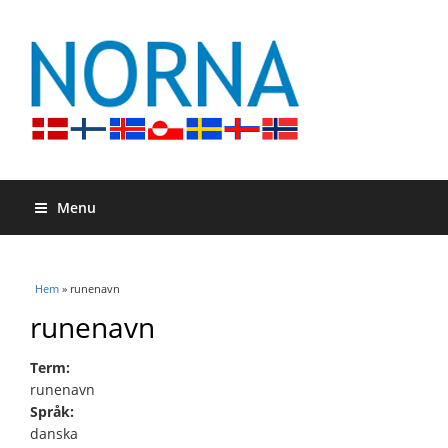
Menu
Du är här
Hem
» runenavn
runenavn
Term:
runenavn
Språk:
danska