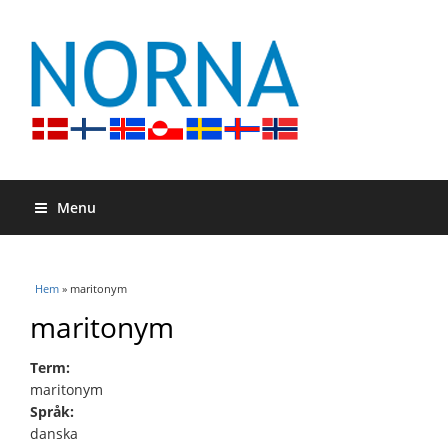
Menu
Du är här
Hem
» maritonym
maritonym
Term:
maritonym
Språk:
danska