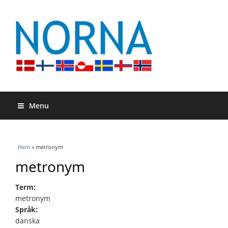
Menu
Du är här
Hem
» metronym
metronym
Term:
metronym
Språk:
danska