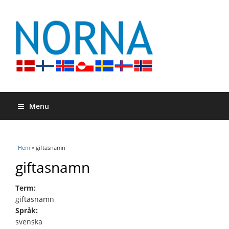
Menu
Du är här
Hem
» giftasnamn
giftasnamn
Term:
giftasnamn
Språk:
svenska