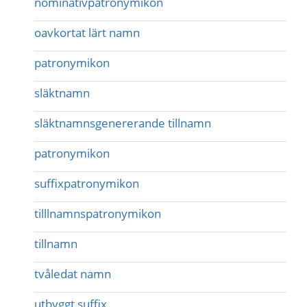
nominativpatronymikon
oavkortat lärt namn
patronymikon
släktnamn
släktnamnsgenererande tillnamn
patronymikon
suffixpatronymikon
tilllnamnspatronymikon
tillnamn
tvåledat namn
utbyggt suffix