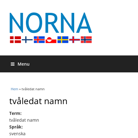
Menu
Du är här
Hem
» tvåledat namn
tvåledat namn
Term:
tvåledat namn
Språk:
svenska