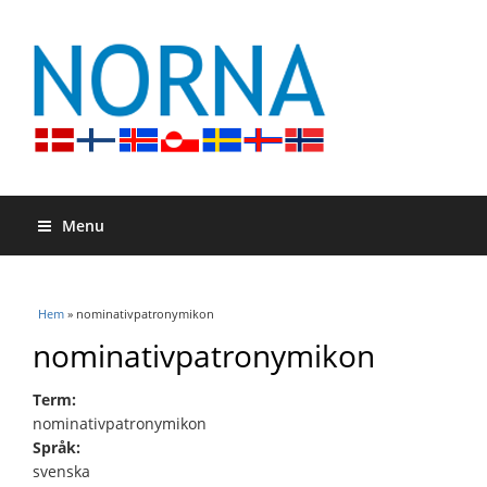
Menu
Du är här
Hem
» nominativpatronymikon
nominativpatronymikon
Term:
nominativpatronymikon
Språk:
svenska