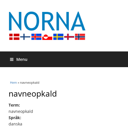
Menu
Du är här
Hem
» navneopkald
navneopkald
Term:
navneopkald
Språk:
danska