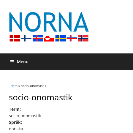
Menu
Du är här
Hem
» socio-onomastik
socio-onomastik
Term:
socio-onomastik
Språk:
danska