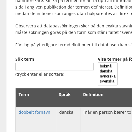
namnforskare. Klicka på termen för att få upp all informat
sida i angiven publikation där termen definieras). Defini
medan definitioner som anges utan hakparentes är direkt c
Observera att databassökningen sker på den exakta stavning
måste sökningen göras på den form som står i fältet "svens
Förslag på ytterligare termdefinitioner till databasen kan
Sök term
Visa termer på f
(tryck enter eller sortera)
Term
Språk
Definition
dobbelt fornavn
danska
[når en person bærer to