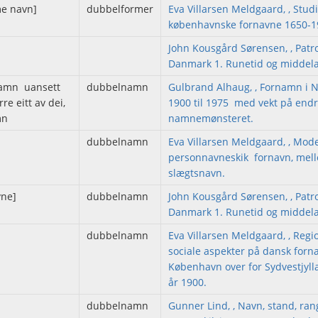
me navn]
dubbelformer
Eva Villarsen Meldgaard, , Studi
københavnske fornavne 1650-1
John Kousgård Sørensen, , Patr
Danmark 1. Runetid og middela
amn  uansett
dubbelnamn
Gulbrand Alhaug, , Fornamn i N
e eitt av dei,
1900 til 1975  med vekt på endr
mn
namnemønsteret.
dubbelnamn
Eva Villarsen Meldgaard, , Mod
personnavneskik  fornavn, mel
slægtsnavn.
vne]
dubbelnamn
John Kousgård Sørensen, , Patr
Danmark 1. Runetid og middela
dubbelnamn
Eva Villarsen Meldgaard, , Regi
sociale aspekter på dansk forna
København over for Sydvestjyl
år 1900.
dubbelnamn
Gunner Lind, , Navn, stand, ran