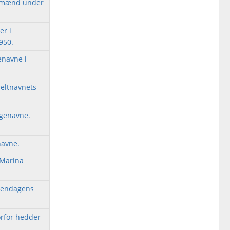
smænd under
er i
950.
enavne i
beltnavnets
ngenavne.
navne.
Marina 
rgendagens
orfor hedder