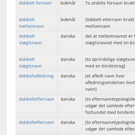
dobbelt fornavn
bokmål
To atskilte fornavn bru
dobbelt
bokmål
Dobbelt etternavn bruk
mellomnavn
mellomnavn
dobbelt
danska
det at mellemnavnet er
slægtsnavn
slægtsnavnet med en bi
dobbelt
danska
[to oprindelige slægtsn
slægtsnavn
med en bindestreg]
dobbeltafledning
danska
[et afledt navn hvor
afledningsendelsen bestå
navn]
dobbeltefternavn
danska
[to efternavnetypologis
udgør det samlede efter
forbundet med bindestr
dobbeltefternavn
danska
[to efternavnetypologis
udgør det samlede efte