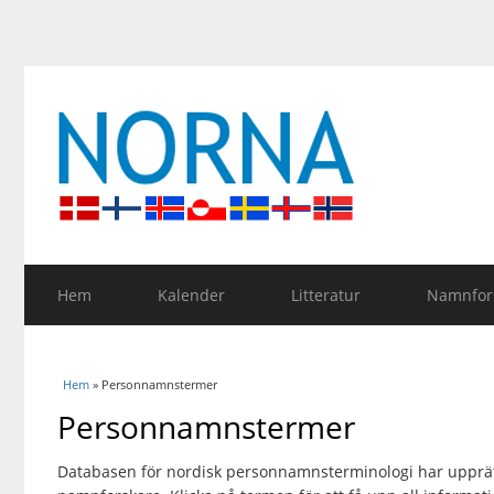
Hem
Kalender
Litteratur
Namnfors
Du är här
Hem
» Personnamnstermer
Personnamnstermer
Databasen för nordisk personnamnsterminologi har upprätt