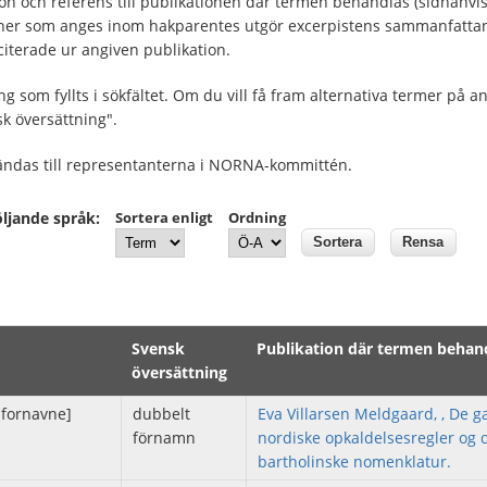
ion och referens till publikationen där termen behandlas (sidhänvi
tioner som anges inom hakparentes utgör excerpistens sammanfattan
iterade ur angiven publikation.
 som fyllts i sökfältet. Om du vill få fram alternativa termer på a
k översättning".
 sändas till representanterna i NORNA-kommittén.
öljande språk:
Sortera enligt
Ordning
Svensk
Publikation där termen behan
översättning
 fornavne]
dubbelt
Eva Villarsen Meldgaard, , De 
förnamn
nordiske opkaldelsesregler og 
bartholinske nomenklatur.