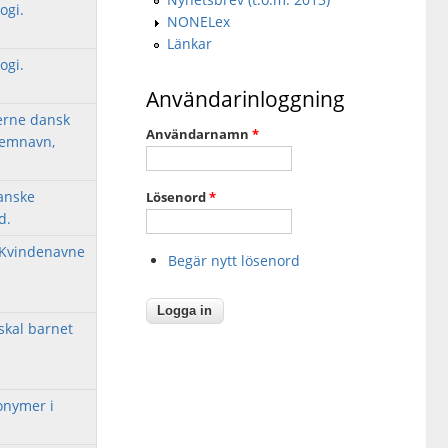
ogi.
NONELex
Länkar
ogi.
Användarinloggning
erne dansk
Användarnamn
*
lemnavn,
danske
Lösenord
*
d.
. Kvindenavne
Begär nytt lösenord
skal barnet
onymer i