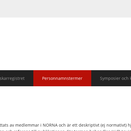
karregistret
Personnamnstermer
Symposier och 
ats av medlemmar i NORNA och är ett deskriptivt (ej normativt) h