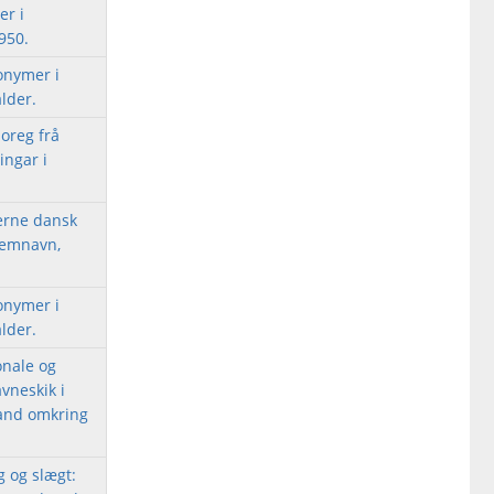
er i
950.
onymer i
lder.
oreg frå
ingar i
erne dansk
lemnavn,
onymer i
lder.
onale og
vneskik i
land omkring
g og slægt: