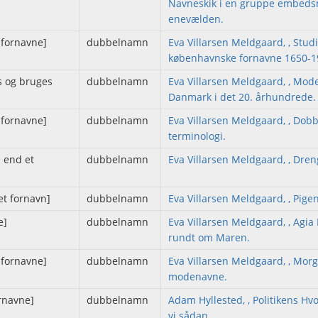
Navneskik i en gruppe embed
enevælden.
 fornavne]
dubbelnamn
Eva Villarsen Meldgaard, , Studi
københavnske fornavne 1650-1
s og bruges
dubbelnamn
Eva Villarsen Meldgaard, , Mod
Danmark i det 20. århundrede.
 fornavne]
dubbelnamn
Eva Villarsen Meldgaard, , Dob
terminologi.
 end et
dubbelnamn
Eva Villarsen Meldgaard, , Dre
t fornavn]
dubbelnamn
Eva Villarsen Meldgaard, , Pige
e]
dubbelnamn
Eva Villarsen Meldgaard, , Agia 
rundt om Maren.
 fornavne]
dubbelnamn
Eva Villarsen Meldgaard, , Mo
modenavne.
rnavne]
dubbelnamn
Adam Hyllested, , Politikens Hv
vi sådan.