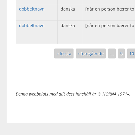
dobbeltnavn
danska
[når en person bærer to
dobbeltnavn
danska
[når en person bærer to
Sidor
« första
‹ föregående
…
9
10
Denna webbplats med allt dess innehåll är © NORNA 1971–.