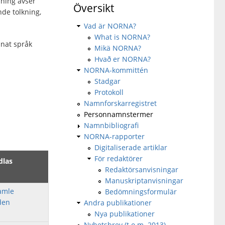
sning avser
Översikt
de tolkning,
Vad är NORNA?
What is NORNA?
nnat språk
Mikä NORNA?
Hvað er NORNA?
NORNA-kommittén
Stadgar
Protokoll
Namnforskarregistret
Personnamnstermer
Namnbibliografi
NORNA-rapporter
Digitaliserade artiklar
För redaktörer
dlas
Redaktörsanvisningar
Manuskriptanvisningar
gamle
Bedömningsformulär
den
Andra publikationer
Nya publikationer
Nyhetsbrev (t.o.m. 2013)