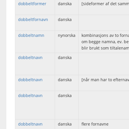
dobbeltformer
danska
[sideformer af det sam
dobbeltfornavn
danska
dobbeltnamn
nynorska
kombinasjons av to forn
om begge namna, ev. berr
blir brukt som tiltalena
dobbeltnavn
danska
dobbeltnavn
danska
[når man har to efterna
dobbeltnavn
danska
dobbeltnavn
danska
flere fornavne