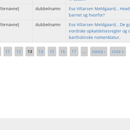
 fornavne]
dubbelnamn
Eva Villarsen Meldgaard, , Hva
barnet og hvorfor?
 fornavne]
dubbelnamn
Eva Villarsen Meldgaard, , De 
nordiske opkaldelsesregler og 
bartholinske nomenklatur.
11
12
13
14
15
16
17
…
nästa ›
sista »