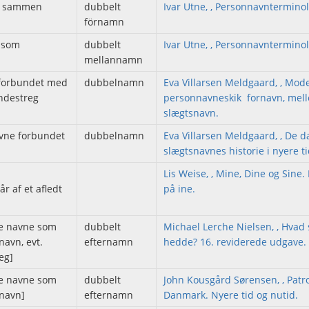
kt sammen
dubbelt
Ivar Utne, , Personnavnterminol
förnamn
t som
dubbelt
Ivar Utne, , Personnavnterminol
mellannamn
 forbundet med
dubbelnamn
Eva Villarsen Meldgaard, , Mod
ndestreg
personnavneskik  fornavn, mel
slægtsnavn.
avne forbundet
dubbelnamn
Eva Villarsen Meldgaard, , De 
slægtsnavnes historie i nyere ti
Lis Weise, , Mine, Dine og Sine
r af et afledt
på ine.
ke navne som
dubbelt
Michael Lerche Nielsen, , Hvad 
navn, evt.
efternamn
hedde? 16. reviderede udgave.
eg]
ke navne som
dubbelt
John Kousgård Sørensen, , Patr
rnavn]
efternamn
Danmark. Nyere tid og nutid.